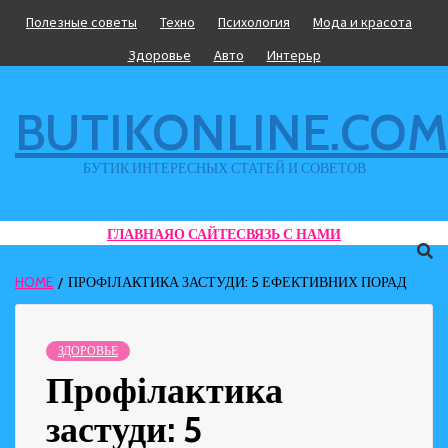
Skip
Полезные советы
Техно
Психология
Мода и красота
to
Здоровье
Авто
Интерьр
content
BUTIKONLINE.COM
БУТИК ИНТЕРЕСНЫХ СТАТЕЙ И СОВЕТОВ
ГЛАВНАЯ
О САЙТЕ
СВЯЗЬ С НАМИ
HOME
ПРОФІЛАКТИКА ЗАСТУДИ: 5 ЕФЕКТИВНИХ ПОРАД
ЗДОРОВЬЕ
Профілактика
застуди: 5