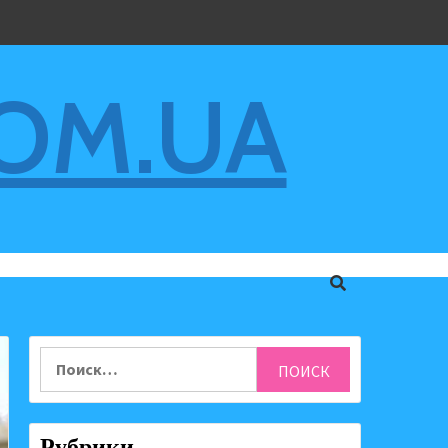
COM.UA
Найти:
Рубрики