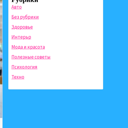
Авто
Без рубрики
Здоровье
Интерьр
Мода и красота
Полезные советы
Психология
Техно